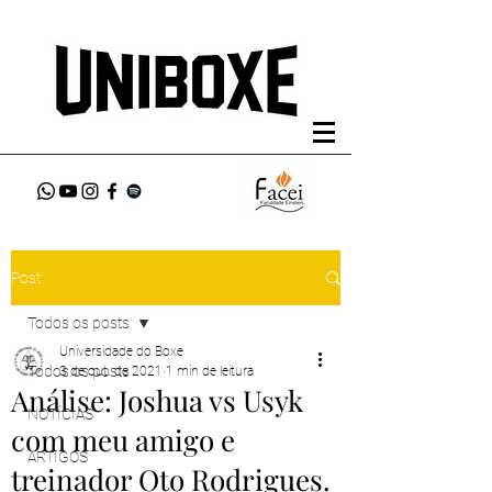
Post
Todos os posts
Universidade do Boxe
Todos os posts
3 de out. de 2021
1 min de leitura
Análise: Joshua vs Usyk
NOTÍCIAS
com meu amigo e
ARTIGOS
treinador Oto Rodrigues.