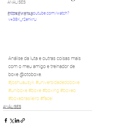
ANÁLISES
https://www.youtube.com/watch?
ENTREVISTAS
v=38K_r2enkrU
Análise da luta e outras coisas mais 
com o meu amigo e treinador de 
boxe @otoboxe.  
#joshuausyk
#universidadedoboxe
#uniboxe
#boxe
#boxing
#boxeo
#boxebrasileiro
#facei
ANÁLISES