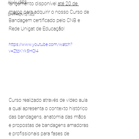
ANÁLISES
lançamento disponível 
até 20 de 
março
 para adquirir o nosso Curso de 
ENTREVISTAS
Bandagem certificado pelo CNB e 
Rede Unigat de Educação!
https://www.youtube.com/watch?
v=ZtzKYk5HQl4
Curso realizado através de vídeo aula 
a qual apresenta o contexto histórico 
das bandagens, anatomia das mãos 
e propostas de bandagens amadoras 
e profissionais para fases de 