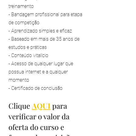
treinamento 
- Bandagem profissional para etapa 
de competição 
- Aprendizado simples e eficaz 
- Baseado em mais de 35 anos de 
estudos e práticas 
- Conteúdo vitalício 
- Acesso de qualquer lugar que 
possua internet e a qualquer 
momento 
- Certificado de conclusão   
Clique 
AQUI
 para 
verificar o valor da 
oferta do curso e 