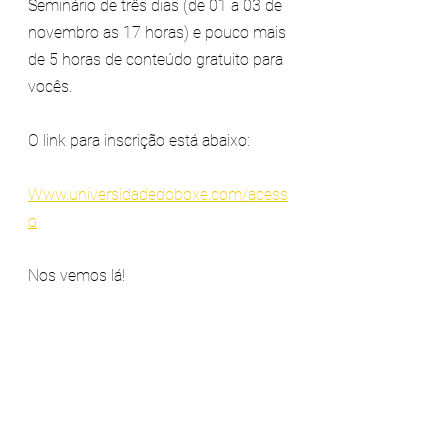
Seminário de três dias (de 01 a 03 de 
novembro as 17 horas) e pouco mais 
de 5 horas de conteúdo gratuito para 
vocês.
O link para inscrição está abaixo:
Www.universidadedoboxe.com/acess
o
Nos vemos lá!