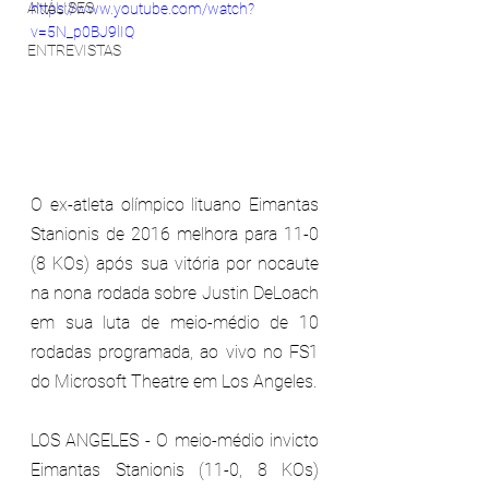
ANÁLISES
https://www.youtube.com/watch?
v=5N_p0BJ9lIQ
ENTREVISTAS
O ex-atleta olímpico lituano Eimantas 
Stanionis de 2016 melhora para 11-0 
(8 KOs) após sua vitória por nocaute 
na nona rodada sobre Justin DeLoach 
em sua luta de meio-médio de 10 
rodadas programada, ao vivo no FS1 
do Microsoft Theatre em Los Angeles.
LOS ANGELES - O meio-médio invicto 
Eimantas Stanionis (11-0, 8 KOs) 