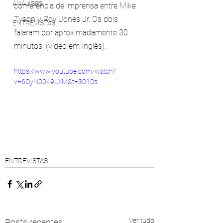
ANÁLISES
conferência de imprensa entre Mike 
Tyson y Roy Jones Jr. Os dois 
ENTREVISTAS
falaram por aproximadamente 30 
minutos. (vídeo em Inglês).
https://www.youtube.com/watch?
v=6OyN0049LXM&t=3010s
ENTREVISTAS
Ver tudo
Posts recentes