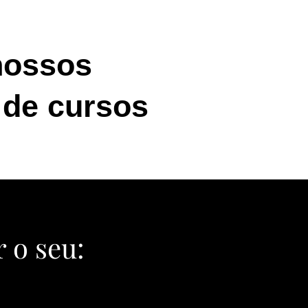
nossos
 de cursos
 o seu: