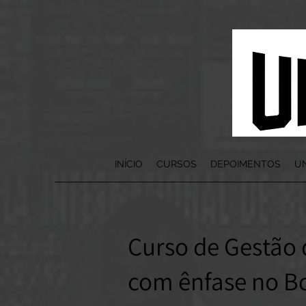
INÍCIO
CURSOS
DEPOIMENTOS
UN
Curso de Gest
ã
o
com ênfase no B