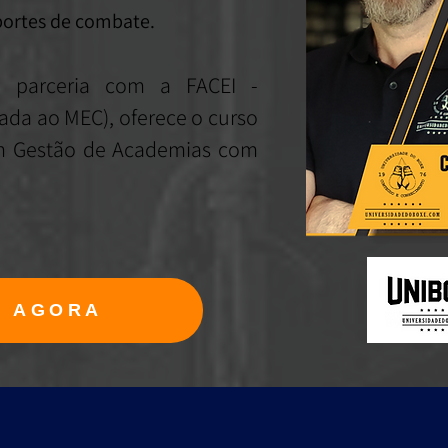
portes de combate.
 parceria com a FACEI -
ada ao MEC), oferece o curso
m Gest
ã
o de Academias com
R AGORA