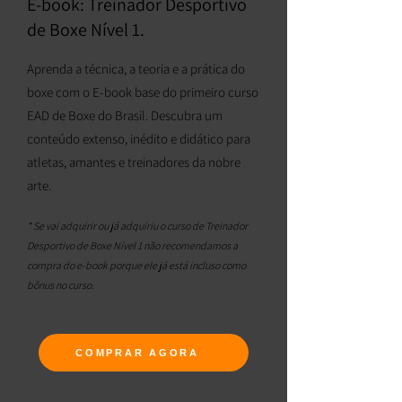
E-book: Treinador Desportivo
de Boxe Nível 1.
Aprenda a técnica, a teoria e a prática do
boxe com o E-book base do primeiro curso
EAD de Boxe do Brasil. Descubra um
conteúdo extenso, inédito e didático para
atletas, amantes e treinadores da nobre
arte.
* Se vai adquirir ou já adquiriu o curso de Treinador
Desportivo de Boxe Nível 1 não recomendamos a
compra do e-book porque ele já está incluso como
bônus no curso.
COMPRAR AGORA