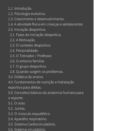
1.1. Introdução.
1.2. Psicologia evolutiva.
1.3. Crescimento e desenvolvimento.
1.4. A atividade física em crianças e adolescentes.
2.0. Iniciação desportiva.
2.1. Fases da iniciação desportiva.
2.2. A Motivação.
2.3. O contexto desportivo.
2.4. Personalidade.
2.5. O Treinador / Professor.
2.6. O entorno familiar.
2.7. O grupo desportivo.
2.8. Quando surgem os problemas.
3.0. Didática do ensino.
4.0. Fundamentos de nutrição e hidratação
esportiva para atletas.
5.0. Conceitos básicos da anatomia humana para
o esporte.
5.1. O osso.
5.2. Juntas.
5.3. O músculo esquelético.
5.4. Aparelho respiratório.
5.5. Sistema Cardiocirculatório.
5.6. Sistema circulatório.