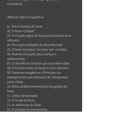
treinadores.
•Módulo Teórico Específico
01. Breve história do boxe.
02. O boxe no Brasil.
03. Principais regras do boxe profissional e boxe
olímpico.
04. Principais entidades do Boxe Mundial.
05. O boxe recreativo (ou boxe sem contato).
06. Boxe de iniciação para crianças e
adolescentes.
07. Os benefícios do boxe que você deve saber.
08. Principais lesões no boxe e como prevenir.
09. Sistemas energéticos e Principios do
planejamento e periodização do treinamento
para o boxe.
10. Breve análise biomecânica dos golpes do
boxe.
11. Estilos de boxeador.
12. A Escola de Boxe.
13. As distâncias do Boxe.
14. A Unidade de treinamento.