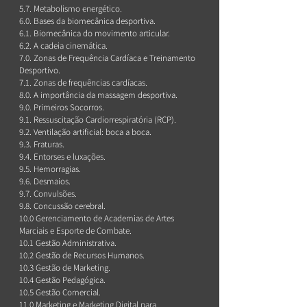
5.7. Metabolismo energético.
6.0. Bases da biomecânica desportiva.
6.1. Biomecânica do movimento articular.
6.2. A cadeia cinemática.
7.0. Zonas de Frequência Cardíaca e Treinamento
Desportivo.
7.1. Zonas de frequências cardíacas.
8.0. A importância da massagem desportiva.
9.0. Primeiros Socorros.
9.1. Ressuscitação Cardiorrespiratória (RCP).
9.2. Ventilação artificial: boca a boca.
9.3. Fraturas.
9.4. Entorses e luxações.
9.5. Hemorragias.
9.6. Desmaios.
9.7. Convulsões.
9.8. Concussão cerebral.
10.0 Gerenciamento de Academias de Artes
Marciais e Esporte de Combate.
10.1 Gestão Administrativa.
10.2 Gestão de Recursos Humanos.
10.3 Gestão de Marketing.
10.4 Gestão Pedagógica.
10.5 Gestão Comercial.
11.0 Marketing e Marketing Digital para