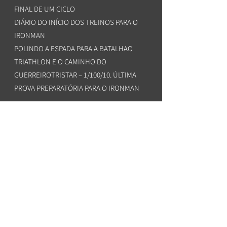
FINAL DE UM CICLO
DIÁRIO DO INÍCIO DOS TREINOS PARA O
IRONMAN
POLINDO A ESPADA PARA A BATALHA
O
TRIATHLON E O CAMINHO DO
GUERREIRO
TRISTAR – 1/100/10. ÚLTIMA
PROVA PREPARATÓRIA PARA O IRONMAN
IRONMAN BRASIL: O FINAL DE UM CICLO!
TEMPO DE TRAVESSIA: A INCRÍVEL
HISTÓRIA DA PRIMEIRA TRAVESSIA A NADO
DE 62,2 KM ENTRE SALVADOR E MORRO DE
SÃO PAULO
PRIMEIRO DESAFIO INTERMEDIÁRIO: 24 KM
DUPLICANDO A TRAVESSIA A NADO MAR
GRANDE X SALVADOR
SEGUNDO DESAFIO INTERMEDIÁRIO: 30
KM NO RIO SÃO FRANCISCO