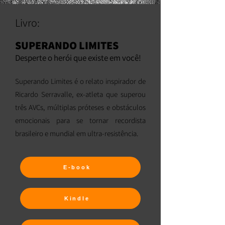
Livro:
SUPERANDO LIMITES
Desperte o herói que existe em você!
Superando Limites é o relato inspirador de
Ricardo Serravalle, ex-atleta que superou
três AVCs, múltiplas próteses e obstáculos
emocionais para se tornar recordista
brasileiro e mundial em ultra-resistência.
E-book
Kindle