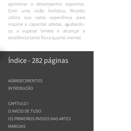
aprimorar o desempenho esportivo.
Com uma visão holística, Ricardo
utiliza sua vasta experiência para
inspirar e capacitar atletas, ajudando-
os a superar limites e alcançar a
excelência tanto física quanto mental.
Índice - 282 páginas
AGRADECIMENTOS
INTRODUÇÃO
CAPÍTULO I
O INÍCIO DE TUDO
OS PRIMEIROS PASSOS NAS ARTES
MARCIAIS