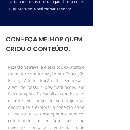
ação para todos que desejam transcender
suas barreiras e realizar seus sonhos.
CONHEÇA MELHOR QUEM
CRIOU O CONTEÚDO.
Ricardo Serravalle
é escritor, ex-atleta e
treinador com formação em Educação
Física, Administração de Empresas,
além de possuir pós-graduações em
Psicoterapia e Psicanálise com foco no
esporte. Ao longo de sua trajetória,
dedicou-se a explorar a conexão entre
a mente e o desempenho atlético,
culminando em seu Doutorado, que
investiga como a meditação pode