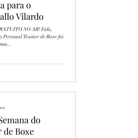
a para o
allo Vilardo
ATUITO NO AR! Fala,
Personal Trainer de Boxe foi
uma...
tura
: Semana do
r de Boxe