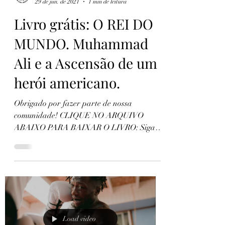
Universidade do Boxe
29 de jun. de 2021
1 min de leitura
Livro grátis: O REI DO
MUNDO. Muhammad
Ali e a Ascensão de um
herói americano.
Obrigado por fazer parte de nossa
comunidade! CLIQUE NO ARQUIVO
ABAIXO PARA BAIXAR O LIVRO: Siga-
nos em nossas redes sociais e canal do...