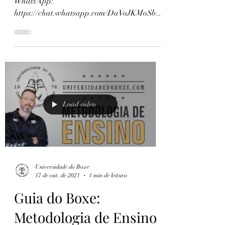
WhatsApp:
https://chat.whatsapp.com/DaVoJKMoSba..
. Volto a ratificar que esse vídeo tem por...
Load video
Universidade do Boxe
17 de out. de 2021
1 min de leitura
Guia do Boxe:
Metodologia de Ensino