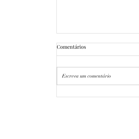
Comentários
Escreva um comentário
Já vai começar! Como
identificar e potencializar o
estilo do seu atleta de boxe.