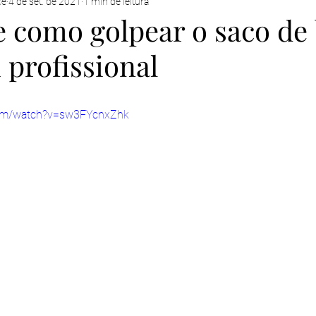
xe
4 de set. de 2021
1 min de leitura
e como golpear o saco de
profissional
com/watch?v=sw3FYcnxZhk