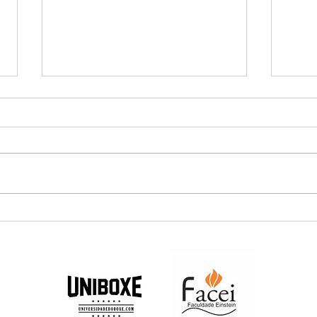
Estréia: Saco de boxe, como
Boxe
trabalhar?
não 