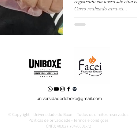
registrado em nosso site e/ou 
Curso realizado através...
universidadedoboxe@gmail.com
© Copyright – Universidade do Boxe – Todos os direitos reservados
Políticas de privacidade
-
Termos e condições
CNPJ: 40.027.704/0001-72