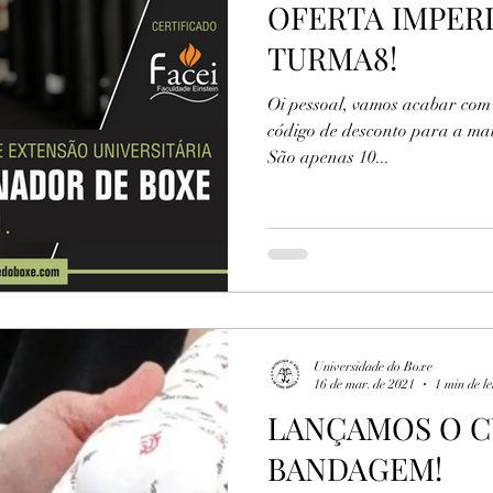
OFERTA IMPERD
TURMA8!
Oi pessoal, vamos acabar com 
código de desconto para a mat
São apenas 10...
Universidade do Boxe
16 de mar. de 2021
1 min de le
LANÇAMOS O C
BANDAGEM!