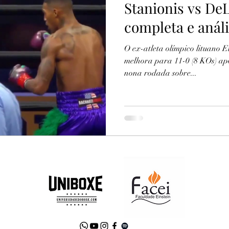
Stanionis vs De
completa e análi
O ex-atleta olímpico lituano 
melhora para 11-0 (8 KOs) apó
nona rodada sobre...