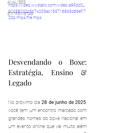
ANÁLISES
https://video.wixstatic.com/video/a95dd0_
920582d2c5b74205ac1657168d3d66ef/7
ENTREVISTAS
20p/mp4/file.mp4
Desvendando o Boxe: 
Estratégia, Ensino & 
Legado
No próximo dia 
28 de junho de 2025
, 
você tem um encontro marcado com 
grandes nomes do boxe nacional em 
um evento online que vai muito além 