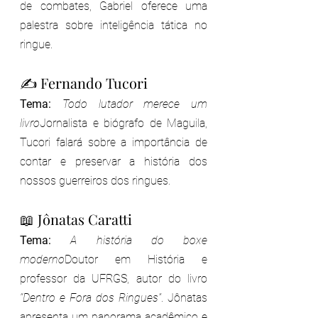
de combates, Gabriel oferece uma 
palestra sobre inteligência tática no 
ringue.
✍️ Fernando Tucori
Tema:
Todo lutador merece um 
livro
Jornalista e biógrafo de Maguila, 
Tucori falará sobre a importância de 
contar e preservar a história dos 
nossos guerreiros dos ringues.
📖 Jônatas Caratti
Tema:
A história do boxe 
moderno
Doutor em História e 
professor da UFRGS, autor do livro 
“Dentro e Fora dos Ringues”
. Jônatas 
apresenta um panorama acadêmico e 