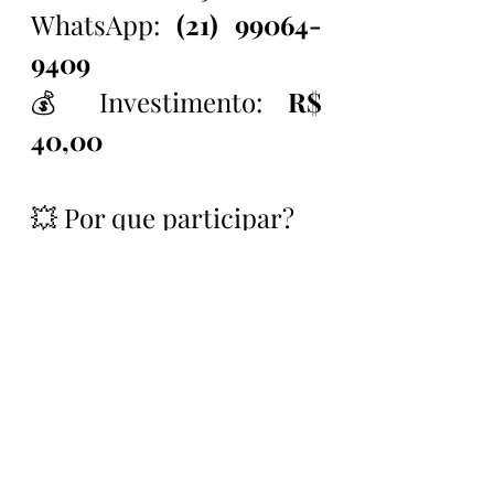
WhatsApp: 
(21) 99064-
9409
💰 Investimento: 
R$ 
40,00
💥 Por que participar?
Além de se capacitar com os 
melhores nomes do boxe nacional, 
você estará contribuindo diretamente 
para que jovens talentos brasileiros 
realizem o sonho de competir 
internacionalmente. O esporte 
transforma vidas — e você pode fazer 
parte disso!