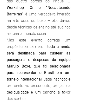
das quatro cordas do ringue. O 
Workshop Online “Nocauteando 
Barreiras”
 é uma verdadeira imersão 
na arte doce do boxe — abordando 
desde técnicas de ensino até sua rica 
história e impacto social.
Mas este evento carrega um 
propósito ainda maior: 
toda a renda 
será destinada para custear as 
passagens e despesas da equipe 
Marujo Boxe
, que foi 
selecionada 
para representar o Brasil em um 
torneio internacional
. Cada inscrição é 
um direto no preconceito, um jab na 
desigualdade e um gancho a favor 
dos sonhos!