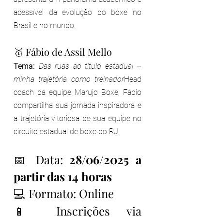
acessível da evolução do boxe no 
Brasil e no mundo.
🥇 Fábio de Assil Mello
Tema:
Das ruas ao título estadual – 
minha trajetória como treinador
Head 
coach da equipe Marujo Boxe, Fábio 
compartilha sua jornada inspiradora e 
a trajetória vitoriosa de sua equipe no 
circuito estadual de boxe do RJ.
📅 Data: 
28/06/2025 a 
partir das 14 horas
💻 Formato: Online
📱 Inscrições via 