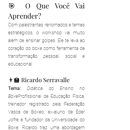
🎯 O Que Você Vai 
Aprender?
Com palestrantes renomados e temas 
estratégicos, o workshop vai muito 
além de ensinar golpes. Ele te leva ao 
coração do boxe como ferramenta de 
transformação pessoal, social e 
educacional:
👨‍🏫 Ricardo Serravalle
Tema:
Didática do Ensino no 
Boxe
Profissional de Educação Física, 
treinador registrado pela Federação 
Vasca de Boxeo, ex-aluno de Éder 
Jofre e fundador da Universidade do 
Boxe. Ricardo traz uma abordagem 