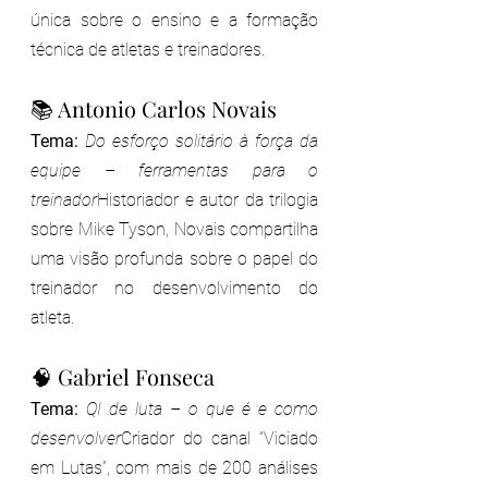
única sobre o ensino e a formação 
técnica de atletas e treinadores.
📚 Antonio Carlos Novais
Tema:
Do esforço solitário à força da 
equipe – ferramentas para o 
treinador
Historiador e autor da trilogia 
sobre Mike Tyson, Novais compartilha 
uma visão profunda sobre o papel do 
treinador no desenvolvimento do 
atleta.
🧠 Gabriel Fonseca
Tema:
QI de luta – o que é e como 
desenvolver
Criador do canal “Viciado 
em Lutas”, com mais de 200 análises 