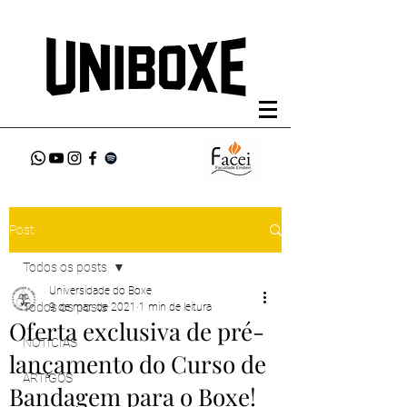
Post
Todos os posts
Universidade do Boxe
Todos os posts
9 de mar. de 2021
1 min de leitura
Oferta exclusiva de pré-
NOTÍCIAS
lançamento do Curso de
ARTIGOS
Bandagem para o Boxe!