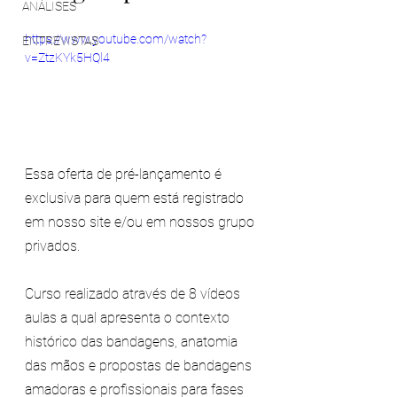
ANÁLISES
https://www.youtube.com/watch?
ENTREVISTAS
v=ZtzKYk5HQl4
Essa oferta de pré-lançamento é 
exclusiva para quem está registrado 
em nosso site e/ou em nossos grupo 
privados.
Curso realizado através de 8 vídeos 
aulas a qual apresenta o contexto 
histórico das bandagens, anatomia 
das mãos e propostas de bandagens 
amadoras e profissionais para fases 