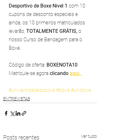
Desportivo de Boxe Nivel 1
 com 10 
cupons de desconto especiais e 
ainda, os 10 primeiros matriculados 
levarão, 
TOTALMENTE GRÁTIS, 
o 
nosso Curso de Bandagem para o 
Boxe..  
Código de oferta: 
BOXENOTA10  
Matrícule-se agora 
clicando 
aqui. 
#universidadedoboxe
#boxe
#uniboxe
ENTREVISTAS
Ver tudo
Posts recentes