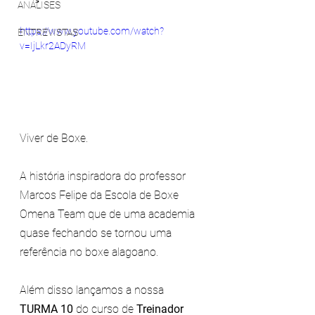
ANÁLISES
https://www.youtube.com/watch?
ENTREVISTAS
v=IjLkr2ADyRM
Viver de Boxe. 
A história inspiradora do professor 
Marcos Felipe da Escola de Boxe 
Omena Team que de uma academia 
quase fechando se tornou uma 
referência no boxe alagoano.  
Além disso lançamos a nossa 
TURMA 10
 do curso de 
Treinador 