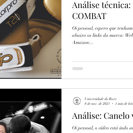
Análise técnica
COMBAT
Oi pessoal, espero que tenham
abaixo os links da marca: Web
Amazon:...
Universidade do Boxe
8 de nov. de 2021
1 min de lei
Análise: Canelo 
Oi pessoal, o vídeo está indo 