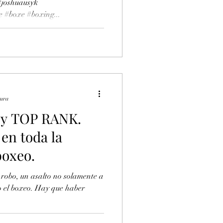
#joshuausyk
 #boxe #boxing...
tura
 y TOP RANK.
en toda la
boxeo.
robo, un asalto no solamente a
o el boxeo. Hay que haber