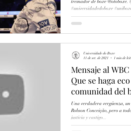
treinador de boxe @otoboxe. 
#universidadedoboxe #uniboxe
Universidade do Boxe
11 de set. de 2021
1 min de lei
Mensaje al WBC
Que se haga eco 
comunidad del 
Una verdadera vergüenza, un 
Robson Conceição, pero a tod
justicia y castigo...