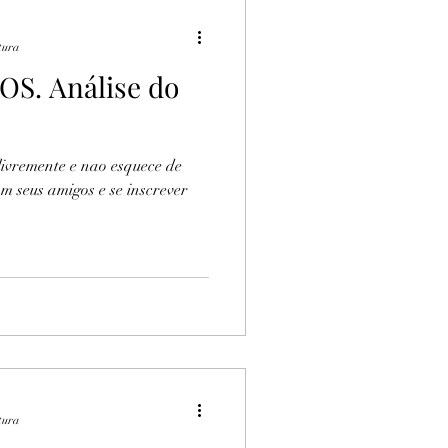
tura
OS. Análise do
ivremente e nao esquece de
om seus amigos e se inscrever
tura