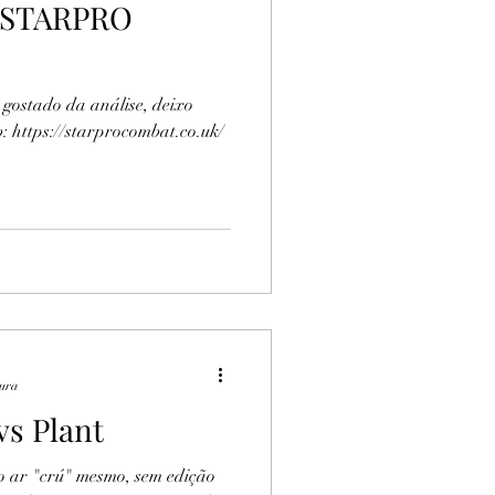
: STARPRO
 gostado da análise, deixo
: https://starprocombat.co.uk/
tura
vs Plant
ao ar "crú" mesmo, sem edição