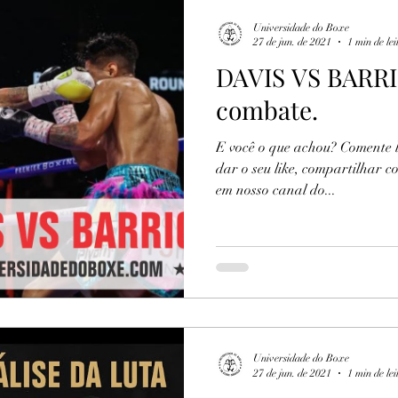
Universidade do Boxe
27 de jun. de 2021
1 min de lei
DAVIS VS BARRI
combate.
E você o que achou? Comente l
dar o seu like, compartilhar c
em nosso canal do...
Universidade do Boxe
27 de jun. de 2021
1 min de lei