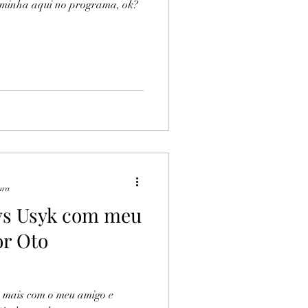
eminha aqui no programa, ok?
ura
 vs Usyk com meu
or Oto
as mais com o meu amigo e