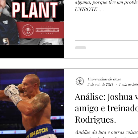
alguma, porque tive um probl
UNIBOXE -...
Universidade do Boxe
3 de out. de 2021
1 min de leit
Análise: Joshua
amigo e treinad
Rodrigues.
Análise da luta e outras cois