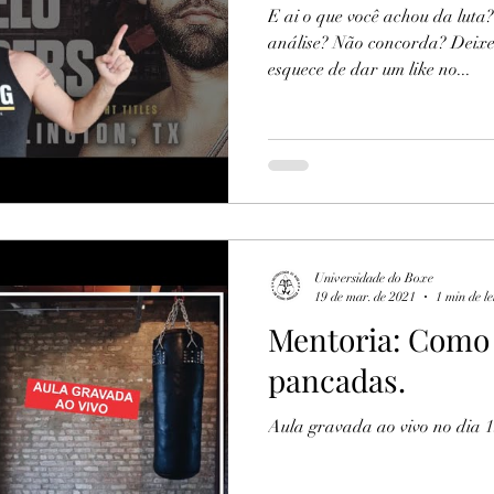
E ai o que você achou da lut
análise? Não concorda? Deixe
esquece de dar um like no...
Universidade do Boxe
19 de mar. de 2021
1 min de le
Mentoria: Como 
pancadas.
Aula gravada ao vivo no dia 