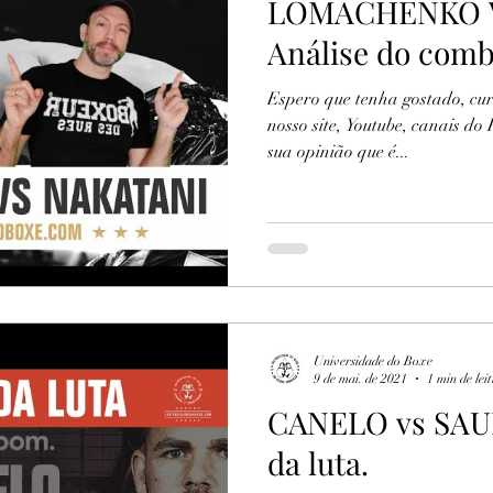
LOMACHENKO V
Análise do comb
Espero que tenha gostado, curt
nosso site, Youtube, canais do
sua opinião que é...
Universidade do Boxe
9 de mai. de 2021
1 min de lei
CANELO vs SAU
da luta.