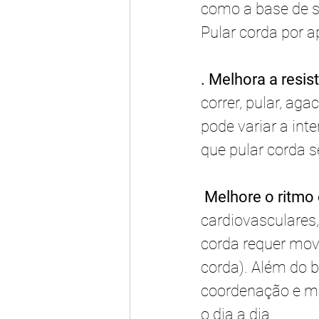
como a base de s
Pular corda por a
. Melhora a resis
correr, pular, ag
pode variar a int
que pular corda s
 Melhore o ritmo 
cardiovasculares,
corda requer mov
corda). Além do b
coordenação e me
o dia a dia. 