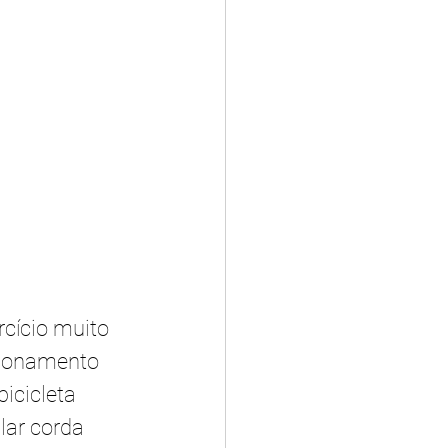
rcício muito 
cionamento 
icicleta 
lar corda 