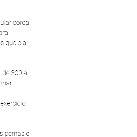
lar corda, 
ara 
 que ela 
 de 300 a 
har. 
exercício 
s pernas e 