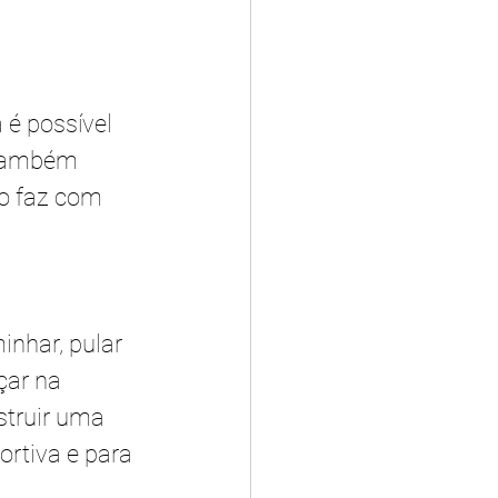
 é possível 
 também 
so faz com 
inhar, pular 
çar na 
struir uma 
rtiva e para 