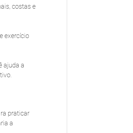
is, costas e 
 exercício 
 ajuda a 
ivo. 
a praticar 
ria a 