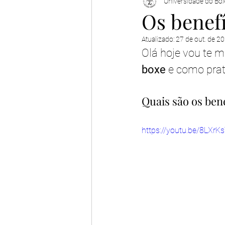
Universidade do Bo
Os benefí
Atualizado:
27 de out. de 2
Olá hoje vou te m
boxe
 e como pra
Quais são os ben
https://youtu.be/8LXrK