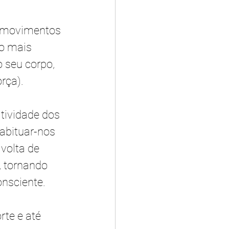
s movimentos 
-o mais 
o seu corpo, 
rça). 
tividade dos 
abituar-nos 
volta de 
, tornando 
nsciente. 
te e até 