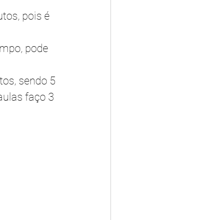
tos, pois é 
 
empo, pode 
os, sendo 5 
ulas faço 3 