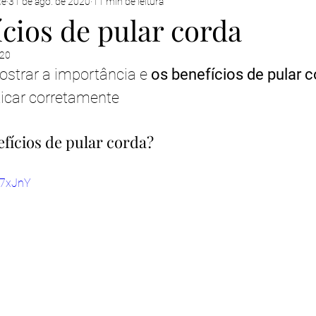
xe
31 de ago. de 2020
11 min de leitura
cios de pular corda
020
ostrar a importância e 
os benefícios de pular c
ticar corretamente
efícios de pular corda?
s7xJnY